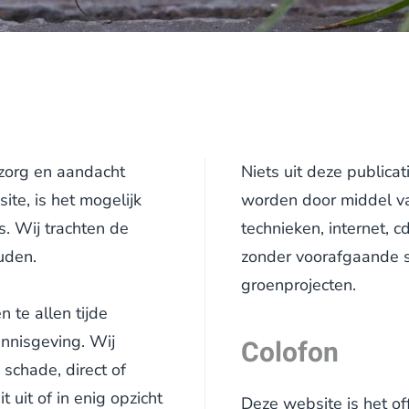
 zorg en aandacht
Niets uit deze public
te, is het mogelijk
worden door middel van
s. Wij trachten de
technieken, internet, 
ouden.
zonder voorafgaande s
groenprojecten.
 te allen tijde
nnisgeving. Wij
Colofon
 schade, direct of
t uit of in enig opzicht
Deze website is het of