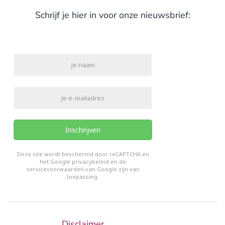
Schrijf je hier in voor onze nieuwsbrief:
Inschrijven
reCHAPTCHA
*
Deze site wordt beschermd door reCAPTCHA en
het Google
privacybeleid
en de
servicevoorwaarden van Google
zijn van
toepassing.
Disclaimer