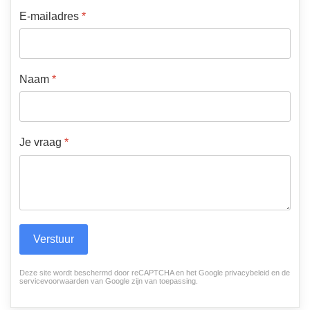
E-mailadres
*
Naam
*
Je vraag
*
Verstuur
Deze site wordt beschermd door reCAPTCHA en het Google
privacybeleid
en de
reCHAPTCHA
*
servicevoorwaarden van Google
zijn van toepassing.