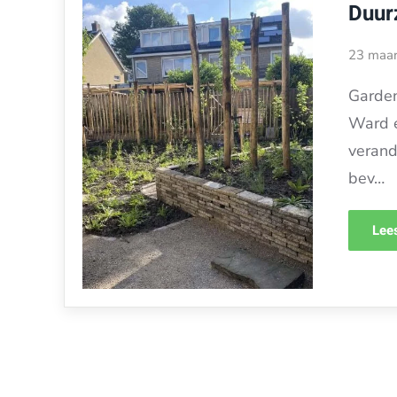
Duur
23 maar
Garden
Ward e
verand
bev…
Lees