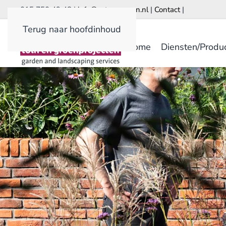
015 750 49 48 |
info@astrumgroen.nl
|
Contact
|
Terug naar hoofdinhoud
Home
Diensten/Produ