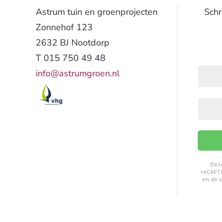
Astrum tuin en groenprojecten
Schr
Zonnehof 123
2632 BJ Nootdorp
T 015 750 49 48
info@astrumgroen.nl
reC
Dez
reCAPT
en de
s