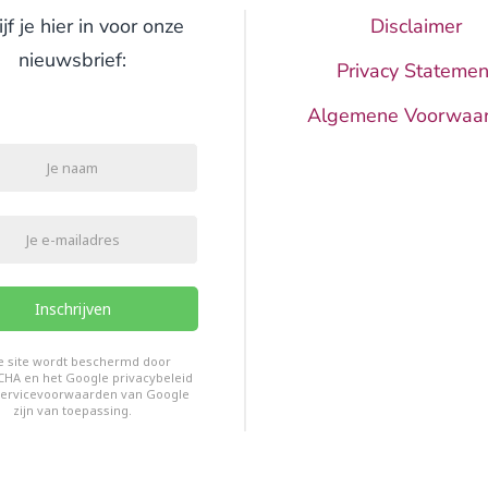
ijf je hier in voor onze
Disclaimer
nieuwsbrief:
Privacy Statemen
Algemene Voorwaa
Inschrijven
HAPTCHA
*
e site wordt beschermd door
CHA en het Google
privacybeleid
ervicevoorwaarden van Google
zijn van toepassing.