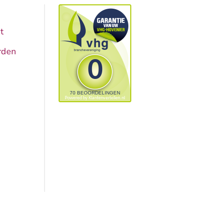
t
rden