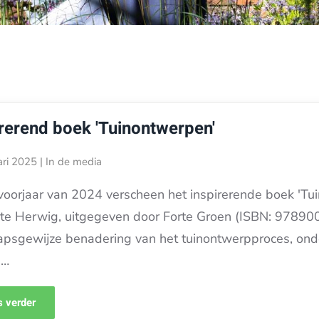
irerend boek 'Tuinontwerpen'
ari 2025
|
In de media
 voorjaar van 2024 verscheen het inspirerende boek 'Tu
e Herwig, uitgegeven door Forte Groen (ISBN: 978900
apsgewijze benadering van het tuinontwerpproces, ond
i…
 verder