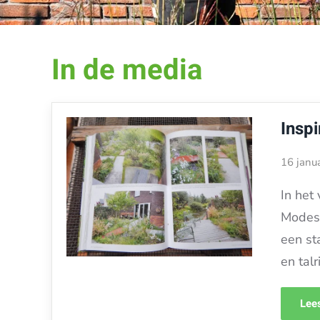
In de media
Insp
16 janu
In het
Modest
een st
en talr
Lees