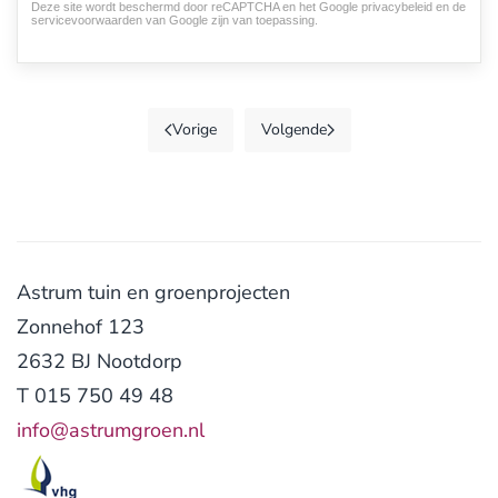
Deze site wordt beschermd door reCAPTCHA en het Google
privacybeleid
en de
reCHAPTCHA
*
servicevoorwaarden van Google
zijn van toepassing.
Vorige
Volgende
Astrum tuin en groenprojecten
Zonnehof 123
2632 BJ Nootdorp
T 015 750 49 48
info@astrumgroen.nl